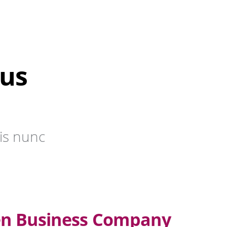
bus
is nunc
en Business Company