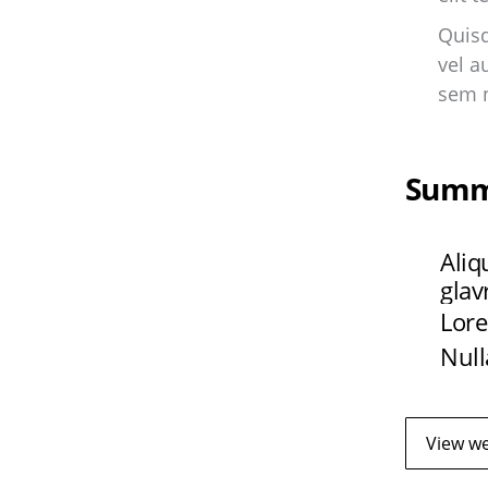
Quis
vel a
sem n
Summ
Aliq
glav
Lore
Null
View we