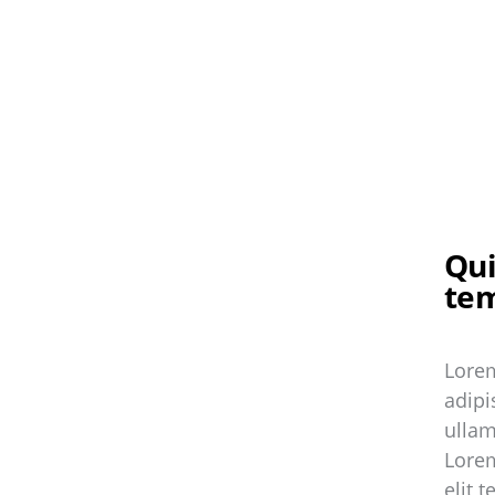
Qui
te
Lorem
adipis
ullam
Lorem
elit t