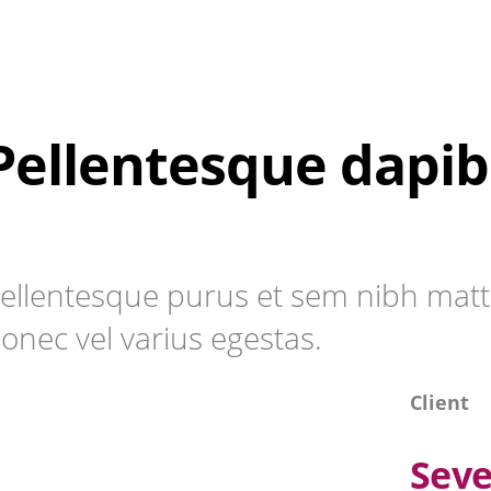
Pellentesque dapi
ellentesque purus et sem nibh matt
onec vel varius egestas.
Client
Sev