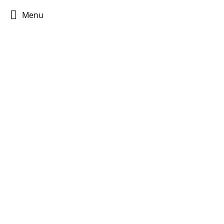
Menu
Pellentesque dapibus
Web design
Von
sininmedia
1. März 2021